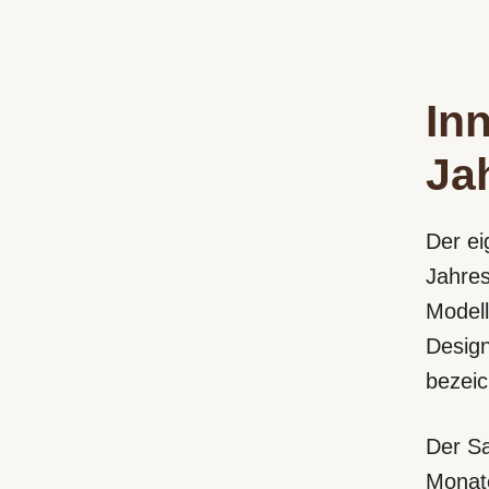
Inn
Ja
Der ei
Jahres
Model
Design
bezeic
Der Sa
Monate