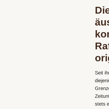
Di
äu
ko
Ra
ori
Seit i
diejen
Grenze
Zeitun
stets 