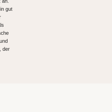
 an.
in gut
r
ls
sche
 und
, der