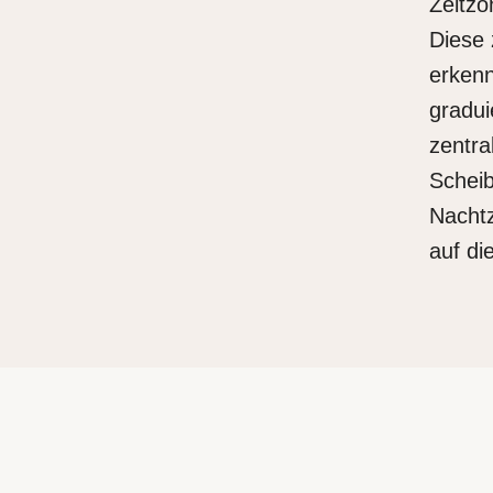
Zeitzo
Diese 
erkenn
gradui
zentra
Scheib
Nachtz
auf di