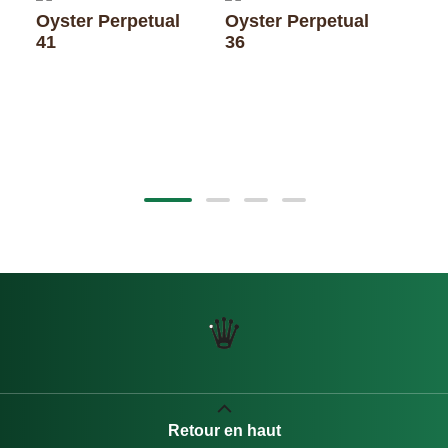
Oyster Perpetual
Oyster Perpetual
41
36
Oys
28 
Retour en haut